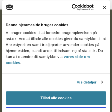
Ankestyrelsen
Denne hjemmeside bruger cookies
Postadresse:
Vi bruger cookies til at forbedre brugeroplevelsen på
ast.dk. Ved at tillade alle cookies giver du samtykke til, at
Nytorv 7, 2. sal
Ankestyrelsen samt tredjeparter anvender cookies på
9000 Aalborg
hjemmesiden, blandt andet til indsamling af statistik. Du
kan altid ændre dit samtykke via
vores side om
cookies
.
Ankestyrelsen Aalborg
Ankestyrelsen København
Vis detaljer
Tillad alle cookies
EAN: 57 98 000 35 48 21
CVR: 1007 4002