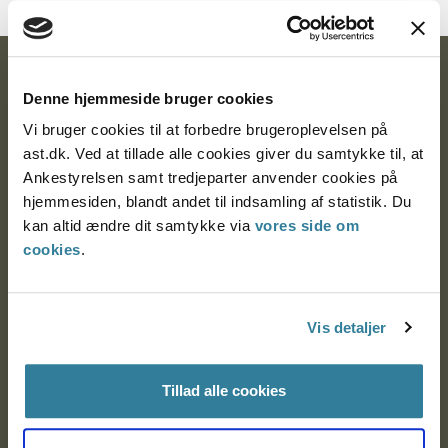
Ankestyrelsen
Denne hjemmeside bruger cookies
Postadresse:
Vi bruger cookies til at forbedre brugeroplevelsen på
ast.dk. Ved at tillade alle cookies giver du samtykke til, at
Nytorv 7, 2. sal
Ankestyrelsen samt tredjeparter anvender cookies på
9000 Aalborg
hjemmesiden, blandt andet til indsamling af statistik. Du
kan altid ændre dit samtykke via
vores side om
cookies
.
Ankestyrelsen Aalborg
Ankestyrelsen København
Vis detaljer
Tillad alle cookies
EAN: 57 98 000 35 48 21
CVR: 1007 4002