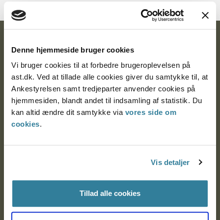
Ankestyrelsen
Denne hjemmeside bruger cookies
Postadresse:
Vi bruger cookies til at forbedre brugeroplevelsen på
ast.dk. Ved at tillade alle cookies giver du samtykke til, at
Nytorv 7, 2. sal
Ankestyrelsen samt tredjeparter anvender cookies på
9000 Aalborg
hjemmesiden, blandt andet til indsamling af statistik. Du
kan altid ændre dit samtykke via
vores side om
cookies
.
Ankestyrelsen Aalborg
Ankestyrelsen København
Vis detaljer
Tillad alle cookies
EAN: 57 98 000 35 48 21
CVR: 1007 4002