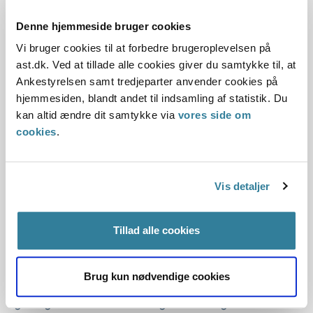
En borger klagede over, at Allerød Kommune havde fastsat
Denne hjemmeside bruger cookies
et særgebyr for afhentning af affald, der stod mere end
fem meter fra fortorv eller vej.
Vi bruger cookies til at forbedre brugeroplevelsen på
Statsforvaltningen Hovedstaden vurderede, at kommunens
ast.dk. Ved at tillade alle cookies giver du samtykke til, at
særgebyr ikke var i strid med miljøbeskyttelsesloven.
Ankestyrelsen samt tredjeparter anvender cookies på
hjemmesiden, blandt andet til indsamling af statistik. Du
Samtykke til salg uden udbud til
kan altid ændre dit samtykke via
vores side om
cookies
.
varmeforsyningsvirksomhed
10-01-2007
Vis detaljer
Statsforvaltningen Hovedstaden
Udbud af fast ejendom
Erhvervsbyggeri
Tillad alle cookies
Københavns Kommune ejede en fast ejendom, der efter
kommuneplanen var udlagt til tekniske anlæg og benyttet
af virksomheder med særlige beliggenhedskrav. KE Varme
Brug kun nødvendige cookies
A/S varetog varmeforsyningen til Københavns Kommune
og anlagde ved en større anlægsinvestering en varmeskakt