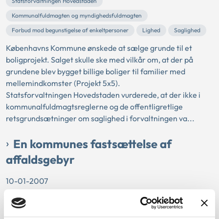
Statsforvaltningen Hovedstaden
Kommunalfuldmagten og myndighedsfuldmagten
Forbud mod begunstigelse af enkeltpersoner
Lighed
Saglighed
Københavns Kommune ønskede at sælge grunde til et
boligprojekt. Salget skulle ske med vilkår om, at der på
grundene blev bygget billige boliger til familier med
mellemindkomster (Projekt 5x5).
Statsforvaltningen Hovedstaden vurderede, at der ikke i
kommunalfuldmagtsreglerne og de offentligretlige
retsgrundsætninger om saglighed i forvaltningen va...
En kommunes fastsættelse af
affaldsgebyr
10-01-2007
Statsforvaltningen Hovedstaden
Sektorlovgivningen
Tilsyn - miljø
Miljøbeskyttelse
Affaldslovgivning