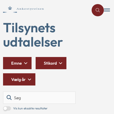
Tilsynets
udtalelser
Emne
Stikord
Vælg år
Søg
Vis kun eksakte resultater