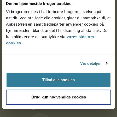
Denne hjemmeside bruger cookies
9000 Aalborg
Vi bruger cookies til at forbedre brugeroplevelsen på
ast.dk. Ved at tillade alle cookies giver du samtykke til, at
Ankestyrelsen samt tredjeparter anvender cookies på
Ankestyrelsen Aalborg
hjemmesiden, blandt andet til indsamling af statistik. Du
kan altid ændre dit samtykke via
vores side om
Ankestyrelsen København
cookies
.
EAN: 57 98 000 35 48 21
Vis detaljer
CVR: 1007 4002
Tillad alle cookies
Om Ankestyrelsen
Brug kun nødvendige cookies
Om Ankestyrelsen
Blanketter og kontaktformularer