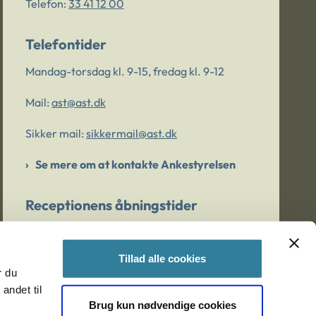
Telefon:
33 41 12 00
Telefontider
Mandag-torsdag kl. 9-15, fredag kl. 9-12
Mail:
ast@ast.dk
Sikker mail:
sikkermail@ast.dk
Se mere om at kontakte Ankestyrelsen
Receptionens åbningstider
Mandag-torsdag kl. 9-15, fredag kl. 9-13
Tillad alle cookies
r du
Er du bekymret for et barn/en ung?
andet til
Brug kun nødvendige cookies