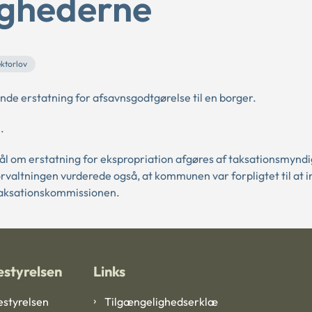
ighederne
ektorlov
e erstatning for afsavnsgodtgørelse til en borger.
.
l om erstatning for ekspropriation afgøres af taksationsmynd
rvaltningen vurderede også, at kommunen var forpligtet til at 
 taksationskommissionen.
styrelsen
Links
styrelsen
Tilgængelighedserklæ