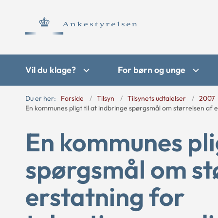
Vil du klage?
For børn og unge
Du er her:
Forside
Tilsyn
Tilsynets udtalelser
2007
En kommunes pligt til at indbringe spørgsmål om størrelsen af
En kommunes plig
spørgsmål om stø
erstatning for