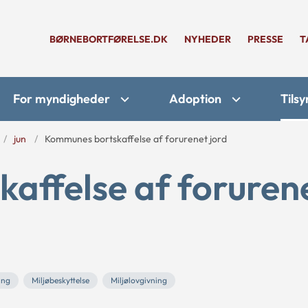
BØRNEBORTFØRELSE.DK
NYHEDER
PRESSE
T
For myndigheder
Adoption
Tilsy
jun
Kommunes bortskaffelse af forurenet jord
affelse af foruren
ing
Miljøbeskyttelse
Miljølovgivning