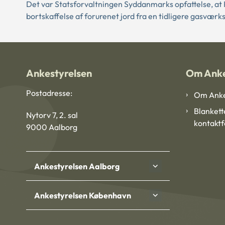
Det var Statsforvaltningen Syddanmarks opfattelse, at 
bortskaffelse af forurenet jord fra en tidligere gasværk
Ankestyrelsen
Om Anke
Postadresse:
Om Anke
Blankett
Nytorv 7, 2. sal
kontakt
9000 Aalborg
Ankestyrelsen Aalborg
Ankestyrelsen København