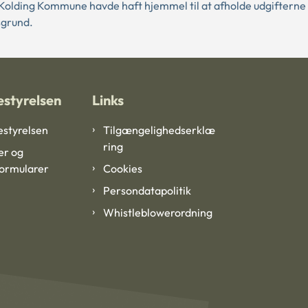
Kolding Kommune havde haft hjemmel til at afholde udgifterne t
sgrund.
styrelsen
Links
styrelsen
Tilgængelighedserklæ
ring
er og
formularer
Cookies
Persondatapolitik
Whistleblowerordning