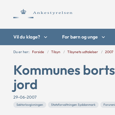
Vil du klage?
For børn og unge
Du er her:
Forside
Tilsyn
Tilsynets udtalelser
2007
Kommunes bortsk
jord
29-06-2007
Sektorlovgivningen
Statsforvaltningen Syddanmark
Foruren