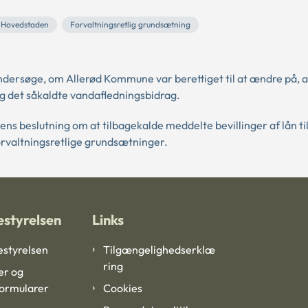
n Hovedstaden
Forvaltningsretlig grundsætning
dersøge, om Allerød Kommune var berettiget til at ændre på, 
g det såkaldte vandafledningsbidrag.
 beslutning om at tilbagekalde meddelte bevillinger af lån ti
orvaltningsretlige grundsætninger.
styrelsen
Links
styrelsen
Tilgængelighedserklæ
ring
er og
formularer
Cookies