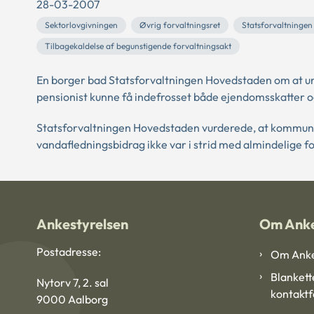
28-03-2007
Sektorlovgivningen
Øvrig forvaltningsret
Statsforvaltninge
Tilbagekaldelse af begunstigende forvaltningsakt
En borger bad Statsforvaltningen Hovedstaden om at un
pensionist kunne få indefrosset både ejendomsskatter o
Statsforvaltningen Hovedstaden vurderede, at kommunens
vandafledningsbidrag ikke var i strid med almindelige f
Ankestyrelsen
Om Anke
Postadresse:
Om Anke
Blankett
Nytorv 7, 2. sal
kontakt
9000 Aalborg