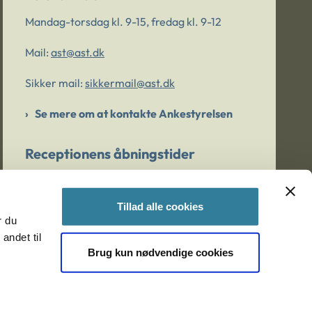
Mandag-torsdag kl. 9-15, fredag kl. 9-12
Mail:
ast@ast.dk
Sikker mail:
sikkermail@ast.dk
Se mere om at kontakte Ankestyrelsen
Receptionens åbningstider
Mandag-torsdag kl. 9-15, fredag kl. 9-13
Tillad alle cookies
r du
Er du bekymret for et barn/en ung?
andet til
Brug kun nødvendige cookies