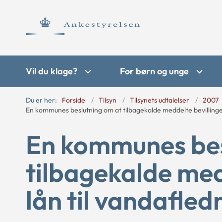
Vil du klage?
For børn og unge
Du er her:
Forside
Tilsyn
Tilsynets udtalelser
2007
En kommunes beslutning om at tilbagekalde meddelte bevillinger
En kommunes bes
tilbagekalde med
lån til vandafle