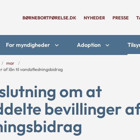
BØRNEBORTFØRELSE.DK
NYHEDER
PRESSE
T
For myndigheder
Adoption
Tilsy
mar
 af lån til vandafledningsbidrag
lutning om at
delte bevillinger a
dningsbidrag