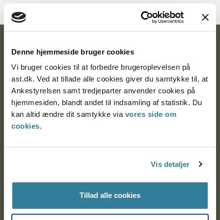
Ankestyrelsen
Denne hjemmeside bruger cookies
Postadresse:
Vi bruger cookies til at forbedre brugeroplevelsen på
ast.dk. Ved at tillade alle cookies giver du samtykke til, at
Nytorv 7, 2. sal
Ankestyrelsen samt tredjeparter anvender cookies på
9000 Aalborg
hjemmesiden, blandt andet til indsamling af statistik. Du
kan altid ændre dit samtykke via
vores side om
cookies
.
Ankestyrelsen Aalborg
Vis detaljer
Ankestyrelsen København
Tillad alle cookies
EAN: 57 98 000 35 48 21
CVR: 1007 4002