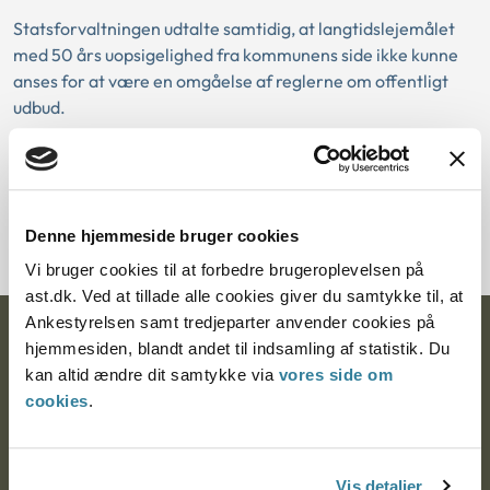
Statsforvaltningen udtalte samtidig, at langtidslejemålet
med 50 års uopsigelighed fra kommunens side ikke kunne
anses for at være en omgåelse af reglerne om offentligt
udbud.
Download PDF
Denne hjemmeside bruger cookies
Vi bruger cookies til at forbedre brugeroplevelsen på
ast.dk. Ved at tillade alle cookies giver du samtykke til, at
Ankestyrelsen samt tredjeparter anvender cookies på
Ankestyrelsen
hjemmesiden, blandt andet til indsamling af statistik. Du
kan altid ændre dit samtykke via
vores side om
Postadresse:
cookies
.
Nytorv 7, 2. sal
9000 Aalborg
Vis detaljer