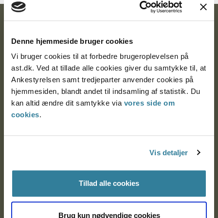
Ankestyrelsen
Denne hjemmeside bruger cookies
Postadresse:
Vi bruger cookies til at forbedre brugeroplevelsen på
Nytorv 7, 2. sal
ast.dk. Ved at tillade alle cookies giver du samtykke til, at
9000 Aalborg
Ankestyrelsen samt tredjeparter anvender cookies på
hjemmesiden, blandt andet til indsamling af statistik. Du
kan altid ændre dit samtykke via
vores side om
cookies
.
Ankestyrelsen Aalborg
Ankestyrelsen København
Vis detaljer
EAN: 57 98 000 35 48 21
Tillad alle cookies
CVR: 1007 4002
Brug kun nødvendige cookies