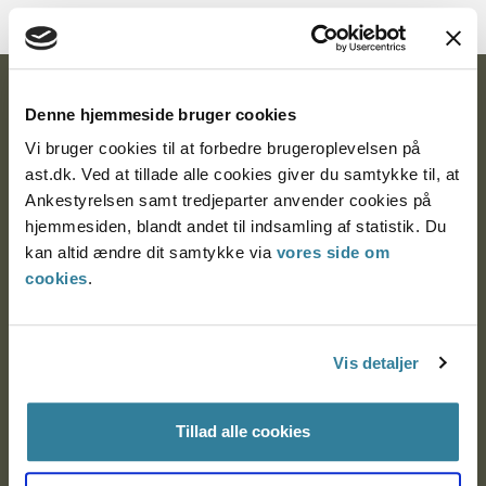
Ankestyrelsen
Denne hjemmeside bruger cookies
Postadresse:
Vi bruger cookies til at forbedre brugeroplevelsen på
ast.dk. Ved at tillade alle cookies giver du samtykke til, at
Nytorv 7, 2. sal
Ankestyrelsen samt tredjeparter anvender cookies på
9000 Aalborg
hjemmesiden, blandt andet til indsamling af statistik. Du
kan altid ændre dit samtykke via
vores side om
cookies
.
Ankestyrelsen Aalborg
Vis detaljer
Ankestyrelsen København
Tillad alle cookies
EAN: 57 98 000 35 48 21
CVR: 1007 4002