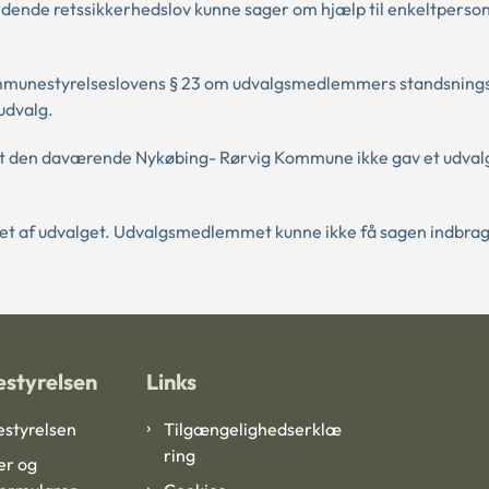
ldende retssikkerhedslov kunne sager om hjælp til enkeltperson
ommunestyrelseslovens § 23 om udvalgsmedlemmers standsnings
 udvalg.
 at den daværende Nykøbing- Rørvig Kommune ikke gav et udv
ffet af udvalget. Udvalgsmedlemmet kunne ikke få sagen indbragt
styrelsen
Links
styrelsen
Tilgængelighedserklæ
ring
er og