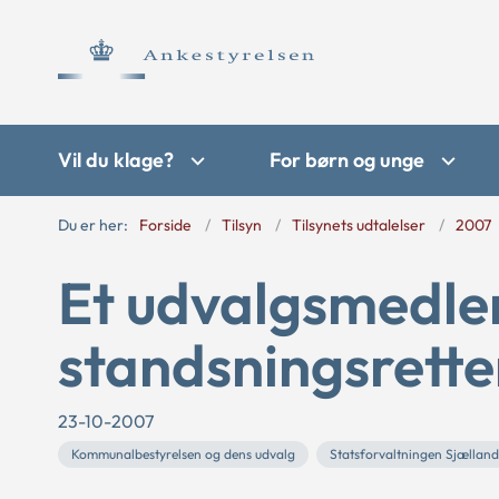
Vil du klage?
For børn og unge
Du er her:
Forside
Tilsyn
Tilsynets udtalelser
2007
Et udvalgsmedle
standsningsrett
23-10-2007
Kommunalbestyrelsen og dens udvalg
Statsforvaltningen Sjælland