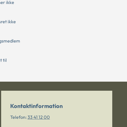
er ikke
ret ikke
algsmedlem
 til
Kontaktinformation
Telefon:
33 41 12 00