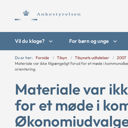
Vil du klage?
For børn og unge
Du er her:
Forside
Tilsyn
Tilsynets udtalelser
2007
Materiale var ikke tilgængeligt forud for et møde i kommunalbe
orientering.
Materiale var ikk
for et møde i ko
Økonomiudvalget 