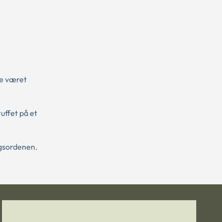
de været
ruffet på et
agsordenen.