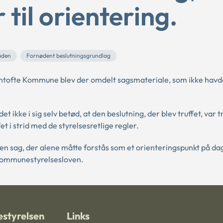
til orientering.
aden
Fornødent beslutningsgrundlag
ntofte Kommune blev der omdelt sagsmateriale, som ikke hav
ikke i sig selv betød, at den beslutning, der blev truffet, var t
et i strid med de styrelsesretlige regler.
 en sag, der alene måtte forstås som et orienteringspunkt på d
 kommunestyrelsesloven.
styrelsen
Links