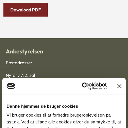
Download PDF
Ankestyrelsen
Postadresse:
Nytorv 7, 2. sal
9000 Aalborg
Ankestyrelsen Aalborg
Denne hjemmeside bruger cookies
Vi bruger cookies til at forbedre brugeroplevelsen på
Ankestyrelsen København
ast.dk. Ved at tillade alle cookies giver du samtykke til, at