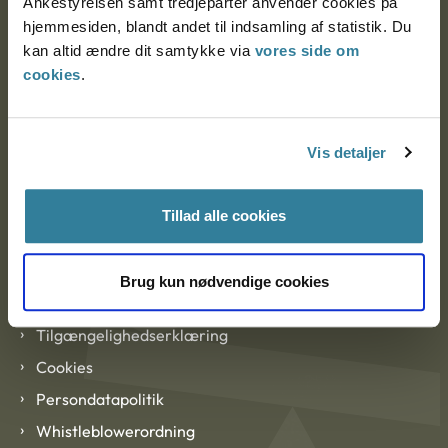
Ankestyrelsen samt tredjeparter anvender cookies på
hjemmesiden, blandt andet til indsamling af statistik. Du
kan altid ændre dit samtykke via
vores side om
EAN: 57 98 000 35 48 21
cookies
.
CVR: 1007 4002
Om Ankestyrelsen
Vis detaljer
Om Ankestyrelsen
Tillad alle cookies
Blanketter og kontaktformularer
Brug kun nødvendige cookies
Links
Tilgængelighedserklæring
Cookies
Persondatapolitik
Whistleblowerordning