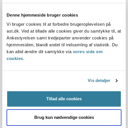
Statsforvaltningen Hovedstaden om at vurdere, om
kommunens behandling af en sag om udformning af
kommunens børnepolitik var i overensstemmelse med
Denne hjemmeside bruger cookies
serviceloven.
Vi bruger cookies til at forbedre brugeroplevelsen på
Statsforvaltningen vurderede, at kommunen havde
ast.dk. Ved at tillade alle cookies giver du samtykke til, at
behandlet sagen i overensstemmelse med servicelovens
Ankestyrelsen samt tredjeparter anvender cookies på
regler.
hjemmesiden, blandt andet til indsamling af statistik. Du
Statsforvaltningen vurderede også, at bø...
kan altid ændre dit samtykke via
vores side om
cookies
.
Økonomisk opgør ved udtræden af
kommunalt fællesskab
Vis detaljer
10-09-2007
Kommunale fællesskaber
Tillad alle cookies
Kommunalfuldmagten og myndighedsfuldmagten
Udtræden
Økonomisk forsvarlighed
Statsforvaltningen Hovedstaden
Brug kun nødvendige cookies
Københavns og Frederiksberg Kommuner var udtrådt af det
kommunale fællesskab Strandparken I/S. Bestyrelsen