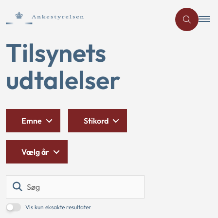
Tilsynets
udtalelser
Emne
Stikord
Vælg år
Søg
Vis kun eksakte resultater