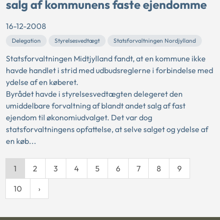
salg af kommunens faste ejendomme
16-12-2008
Delegation
Styrelsesvedtægt
Statsforvaltningen Nordjylland
Statsforvaltningen Midtjylland fandt, at en kommune ikke
havde handlet i strid med udbudsreglerne i forbindelse med
ydelse af en køberet.
Byrådet havde i styrelsesvedtægten delegeret den
umiddelbare forvaltning af blandt andet salg af fast
ejendom til økonomiudvalget. Det var dog
statsforvaltningens opfattelse, at selve salget og ydelse af
en køb...
1
2
3
4
5
6
7
8
9
10