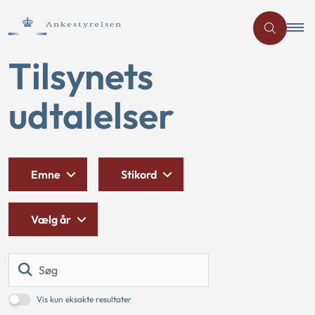
Tilsynets
udtalelser
Emne
Stikord
Vælg år
Søg
Vis kun eksakte resultater