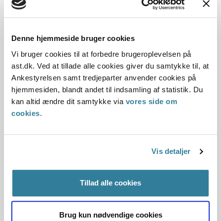
indgået med ESS, var ulovlig.
Kommunen oplyste, at den ville ophæve aftalen.
Kommunen oplyste også, at en tilsvarende aftale, som den
Denne hjemmeside bruger cookies
daværende Rødekro Kommune havde indgået, også ville
blive ophævet. På den baggrund gjorde statsforvaltningen
Vi bruger cookies til at forbedre brugeroplevelsen på
ikke yde...
ast.dk. Ved at tillade alle cookies giver du samtykke til, at
Ankestyrelsen samt tredjeparter anvender cookies på
Godkendelse af driftsstøtte
hjemmesiden, blandt andet til indsamling af statistik. Du
kan altid ændre dit samtykke via
vores side om
18-12-2008
cookies
.
Lånebekendtgørelsen
Idræt
Kommunal interesse
Kommunal støtte til erhvervsvirksomhed
Kultur
Vis detaljer
Statsforvaltningen Midtjylland
Ringkøbing-Skjern Kommunen havde givet tilsagn om et
Tillad alle cookies
årligt driftstilskud på 500.000 kr. til Videbæk Idræts- og
Fritidscenter. Kommunen bad tilsynsmyndigheden om at
godkende støtten i henhold til lånebekendtgørelsen.
Brug kun nødvendige cookies