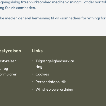
regningsbilag fra en virksomhed med henvisning til, at der var t
ing for virksomheden.
ikke med en generel henvisning til virksomhedens forretningsfo
styrelsen
Links
styrelsen
Tilgængelighedserklæ
ring
er og
formularer
Cookies
Persondatapolitik
Whistleblowerordning