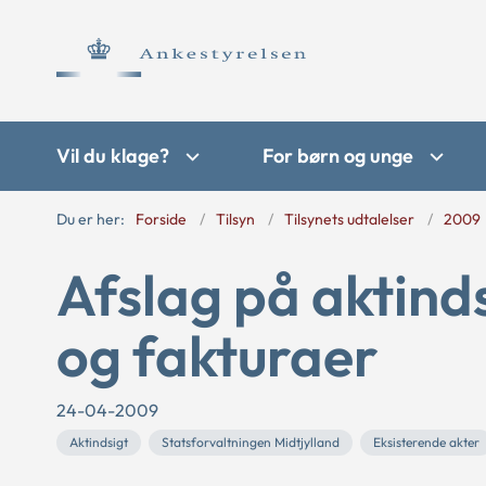
Vil du klage?
For børn og unge
Du er her:
Forside
Tilsyn
Tilsynets udtalelser
2009
Afslag på aktinds
og fakturaer
24-04-2009
Aktindsigt
Statsforvaltningen Midtjylland
Eksisterende akter