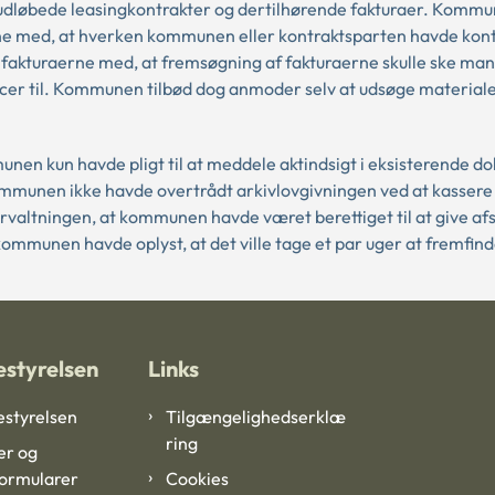
 udløbede leasingkontrakter og dertilhørende fakturaer. Komm
rne med, at hverken kommunen eller kontraktsparten havde kont
akturaerne med, at fremsøgning af fakturaerne skulle ske manu
urcer til. Kommunen tilbød dog anmoder selv at udsøge materiale
nen kun havde pligt til at meddele aktindsigt i eksisterende d
ommunen ikke havde overtrådt arkivlovgivningen ved at kassere
orvaltningen, at kommunen havde været berettiget til at give af
kommunen havde oplyst, at det ville tage et par uger at fremfind
styrelsen
Links
styrelsen
Tilgængelighedserklæ
ring
er og
formularer
Cookies