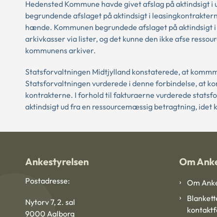
Hedensted Kommune havde givet afslag på aktindsigt i
begrundende afslaget på aktindsigt i leasingkontrakte
hænde. Kommunen begrundede afslaget på aktindsigt i f
arkivkasser via lister, og det kunne den ikke afse resso
kommunens arkiver.
Statsforvaltningen Midtjylland konstaterede, at kommmu
Statsforvaltningen vurderede i denne forbindelse, at k
kontrakterne. I forhold til fakturaerne vurderede statsf
aktindsigt ud fra en ressourcemæssig betragtning, idet 
Ankestyrelsen
Om Anke
Postadresse:
Om Anke
Blankett
Nytorv 7, 2. sal
kontakt
9000 Aalborg