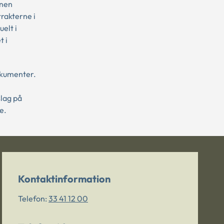
unen
rakterne i
elt i
t i
okumenter.
slag på
e.
Kontaktinformation
Telefon:
33 41 12 00