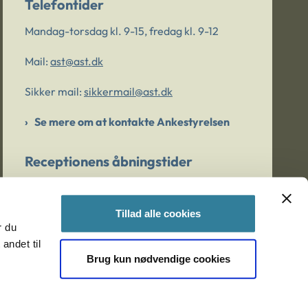
Telefontider
Mandag-torsdag kl. 9-15, fredag kl. 9-12
Mail:
ast@ast.dk
Sikker mail:
sikkermail@ast.dk
Se mere om at kontakte Ankestyrelsen
Receptionens åbningstider
Mandag-torsdag kl. 9-15, fredag kl. 9-13
Tillad alle cookies
r du
Er du bekymret for et barn/en ung?
andet til
Brug kun nødvendige cookies