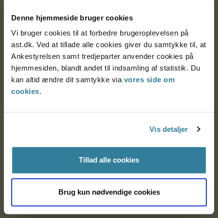
Denne hjemmeside bruger cookies
Nytorv 7, 2. sal
9000 Aalborg
Vi bruger cookies til at forbedre brugeroplevelsen på
ast.dk. Ved at tillade alle cookies giver du samtykke til, at
Ankestyrelsen samt tredjeparter anvender cookies på
hjemmesiden, blandt andet til indsamling af statistik. Du
Ankestyrelsen Aalborg
kan altid ændre dit samtykke via
vores side om
cookies
.
Ankestyrelsen København
Vis detaljer
EAN: 57 98 000 35 48 21
CVR: 1007 4002
Tillad alle cookies
Om Ankestyrelsen
Brug kun nødvendige cookies
Om Ankestyrelsen