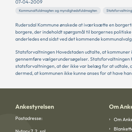
07-04-2009
Kommunalfuldmagten og myndighedsfuldmagten
Statsforvaltnin
Rudersdal Kommune ønskede at iværksætte en borgerti
borgere, der indeholdt spørgsmål til borgernes politisk
anderledes end sidst ved det kommende kommunalvalg, sa
Statsforvaltningen Hovedstaden udtalte, at kommuner i
gennemføre vælgerundersøgelser. Statsforvaltningen hen
statsforvaltningen, at der ikke var belæg for at udtale
dermed, at kommunen ikke kunne anses for at have handl
Ankestyrelsen
Om Anke
Postadresse:
Om Anke
Blankett
Nytorv 7, 2. sal