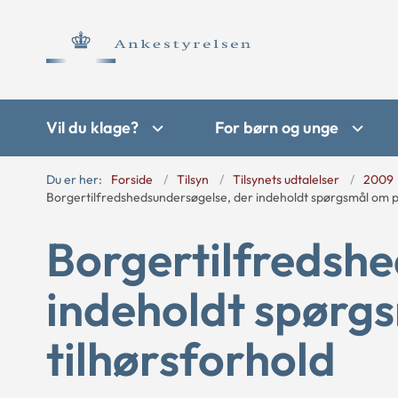
Vil du klage?
For børn og unge
Du er her:
Forside
Tilsyn
Tilsynets udtalelser
2009
Borgertilfredshedsundersøgelse, der indeholdt spørgsmål om pol
Borgertilfredshe
indeholdt spørgs
tilhørsforhold