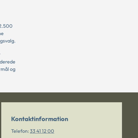
 2.500
me
ngsvalg.
r
rderede
rmål og
Kontaktinformation
Telefon:
33 41 12 00