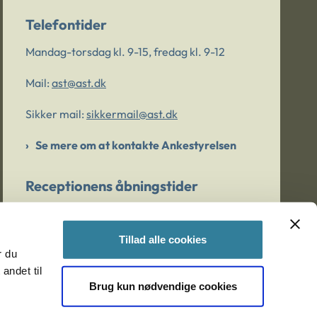
Telefontider
Mandag-torsdag kl. 9-15, fredag kl. 9-12
Mail:
ast@ast.dk
Sikker mail:
sikkermail@ast.dk
Se mere om at kontakte Ankestyrelsen
Receptionens åbningstider
Mandag-torsdag kl. 9-15, fredag kl. 9-13
Tillad alle cookies
r du
Er du bekymret for et barn/en ung?
andet til
Brug kun nødvendige cookies