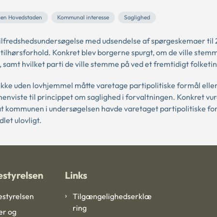
gen Hovedstaden
Kommunal interesse
Saglighed
lfredshedsundersøgelse med udsendelse af spørgeskemaer til
e tilhørsforhold. Konkret blev borgerne spurgt, om de ville stem
mt hvilket parti de ville stemme på ved et fremtidigt folketi
kke uden lovhjemmel måtte varetage partipolitiske formål elle
viste til princippet om saglighed i forvaltningen. Konkret vu
, at kommunen i undersøgelsen havde varetaget partipolitiske fo
et ulovligt.
styrelsen
Links
styrelsen
Tilgængelighedserklæ
ring
er og