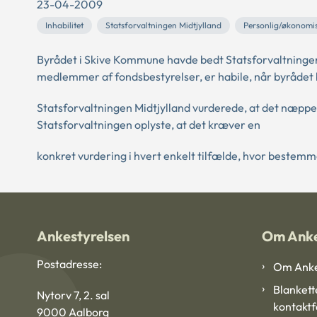
23-04-2009
Inhabilitet
Statsforvaltningen Midtjylland
Personlig/økonomisk
Byrådet i Skive Kommune havde bedt Statsforvaltningen
medlemmer af fondsbestyrelser, er habile, når byrådet
Statsforvaltningen Midtjylland vurderede, at det næpp
Statsforvaltningen oplyste, at det kræver en
konkret vurdering i hvert enkelt tilfælde, hvor bestemmels
Ankestyrelsen
Om Anke
Postadresse:
Om Anke
Blankett
Nytorv 7, 2. sal
kontakt
9000 Aalborg