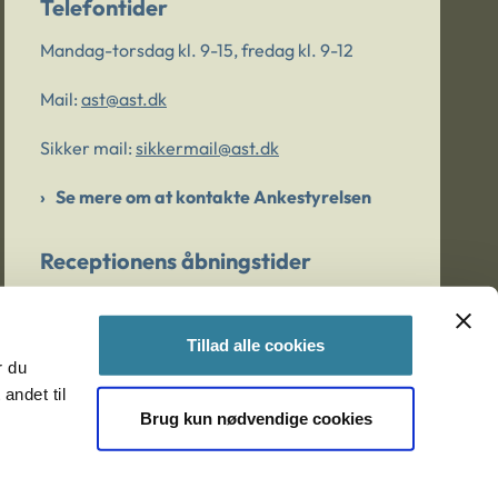
Telefontider
Mandag-torsdag kl. 9-15, fredag kl. 9-12
Mail:
ast@ast.dk
Sikker mail:
sikkermail@ast.dk
Se mere om at kontakte Ankestyrelsen
Receptionens åbningstider
Mandag-torsdag kl. 9-15, fredag kl. 9-13
Tillad alle cookies
r du
Er du bekymret for et barn/en ung?
andet til
Brug kun nødvendige cookies