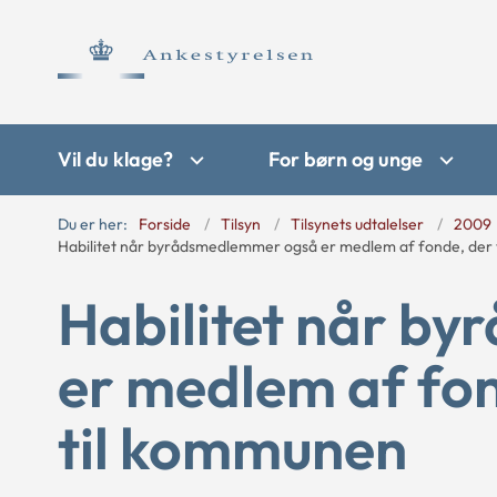
Vil du klage?
For børn og unge
Du er her:
Forside
Tilsyn
Tilsynets udtalelser
2009
Habilitet når byrådsmedlemmer også er medlem af fonde, der v
Habilitet når b
er medlem af fon
til kommunen