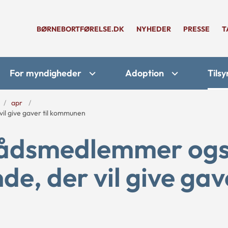
BØRNEBORTFØRELSE.DK
NYHEDER
PRESSE
T
For myndigheder
Adoption
Tilsy
apr
il give gaver til kommunen
yrådsmedlemmer og
de, der vil give gav