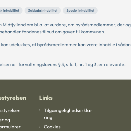
 inhabilitet
Selskabsinhabilitet
Speciel inhabilitet
 Midtjylland om bl.a. at vurdere, om byrådsmedlemmer, der og
 behandler fondenes tilbud om gaver til kommunen.
e kan udelukkes, at byrådsmedlemmer kan være inhabile i sådan
erne i forvaltningslovens § 3, stk. 1, nr. 1 og 3, er relevante.
styrelsen
Links
styrelsen
Tilgængelighedserklæ
ring
er og
formularer
Cookies