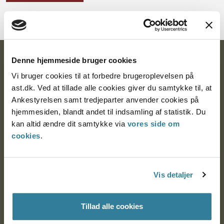
Denne hjemmeside bruger cookies
Ankestyrelsen
Vi bruger cookies til at forbedre brugeroplevelsen på
Postadresse:
ast.dk. Ved at tillade alle cookies giver du samtykke til, at
Ankestyrelsen samt tredjeparter anvender cookies på
Nytorv 7, 2. sal
hjemmesiden, blandt andet til indsamling af statistik. Du
9000 Aalborg
kan altid ændre dit samtykke via
vores side om
cookies
.
Ankestyrelsen Aalborg
Vis detaljer
Ankestyrelsen København
Tillad alle cookies
EAN: 57 98 000 35 48 21