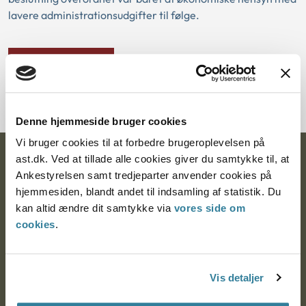
lavere administrationsudgifter til følge.
Download PDF
Denne hjemmeside bruger cookies
Vi bruger cookies til at forbedre brugeroplevelsen på
ast.dk. Ved at tillade alle cookies giver du samtykke til, at
Ankestyrelsen
Ankestyrelsen samt tredjeparter anvender cookies på
Postadresse:
hjemmesiden, blandt andet til indsamling af statistik. Du
kan altid ændre dit samtykke via
vores side om
Nytorv 7, 2. sal
cookies
.
9000 Aalborg
Vis detaljer
Ankestyrelsen Aalborg