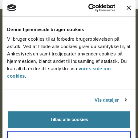
Ankestyrelsen
Denne hjemmeside bruger cookies
Postadresse:
Vi bruger cookies til at forbedre brugeroplevelsen på
ast.dk. Ved at tillade alle cookies giver du samtykke til, at
Nytorv 7, 2. sal
Ankestyrelsen samt tredjeparter anvender cookies på
9000 Aalborg
hjemmesiden, blandt andet til indsamling af statistik. Du
kan altid ændre dit samtykke via
vores side om
cookies
.
Ankestyrelsen Aalborg
Ankestyrelsen København
Vis detaljer
Tillad alle cookies
EAN: 57 98 000 35 48 21
CVR: 1007 4002