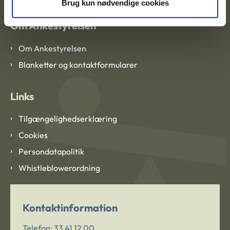
Brug kun nødvendige cookies
Om Ankestyrelsen
Om Ankestyrelsen
Blanketter og kontaktformularer
Links
Tilgængelighedserklæring
Cookies
Persondatapolitik
Whistleblowerordning
Kontaktinformation
Telefon:
33 41 12 00