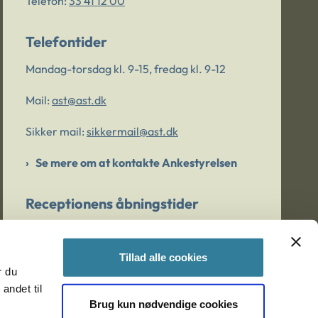
Telefon:
33 41 12 00
Telefontider
Mandag-torsdag kl. 9-15, fredag kl. 9-12
Mail:
ast@ast.dk
Sikker mail:
sikkermail@ast.dk
Se mere om at kontakte Ankestyrelsen
Receptionens åbningstider
Mandag-torsdag kl. 9-15, fredag kl. 9-13
Tillad alle cookies
r du
Er du bekymret for et barn/en ung?
andet til
Brug kun nødvendige cookies