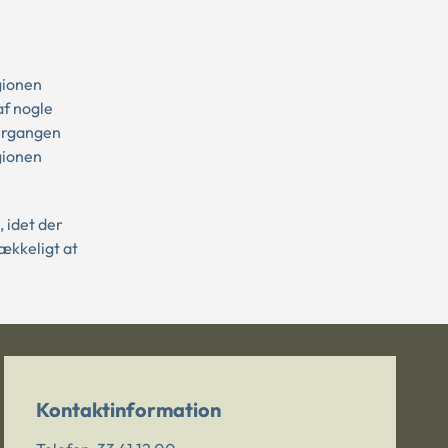
gionen
af nogle
vergangen
gionen
 idet der
ækkeligt at
Kontaktinformation