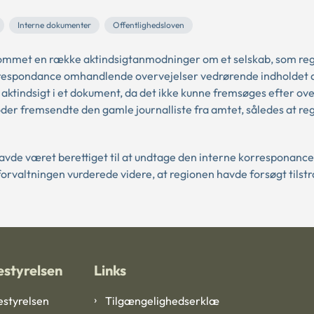
Interne dokumenter
Offentlighedsloven
ekommet en række aktindsigtanmodninger om et selskab, som re
orrespondance omhandlende overvejelser vedrørende indholdet 
aktindsigt i et dokument, da det ikke kunne fremsøges efter o
moder fremsendte den gamle journalliste fra amtet, således at re
avde været berettiget til at undtage den interne korresponance,
orvaltningen vurderede videre, at regionen havde forsøgt tilstr
styrelsen
Links
styrelsen
Tilgængelighedserklæ