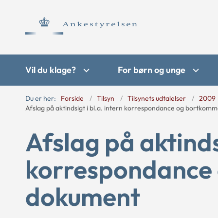
Vil du klage?
For børn og unge
Du er her:
Forside
Tilsyn
Tilsynets udtalelser
2009
Afslag på aktindsigt i bl.a. intern korrespondance og bortko
Afslag på aktindsi
korrespondance
dokument