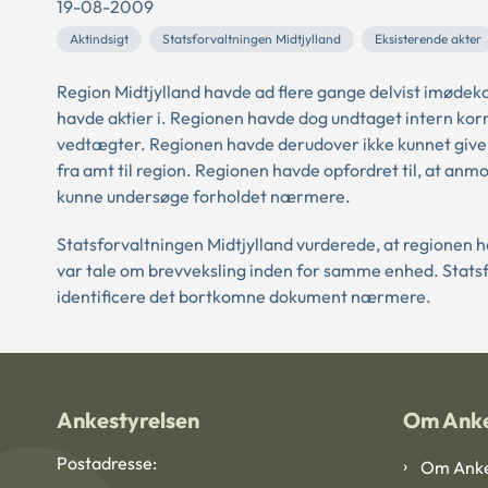
19-08-2009
Aktindsigt
Statsforvaltningen Midtjylland
Eksisterende akter
Region Midtjylland havde ad flere gange delvist imød
havde aktier i. Regionen havde dog undtaget intern k
vedtægter. Regionen havde derudover ikke kunnet give 
fra amt til region. Regionen havde opfordret til, at an
kunne undersøge forholdet nærmere.
Statsforvaltningen Midtjylland vurderede, at regionen h
var tale om brevveksling inden for samme enhed. Statsf
identificere det bortkomne dokument nærmere.
Ankestyrelsen
Om Anke
Postadresse:
Om Anke