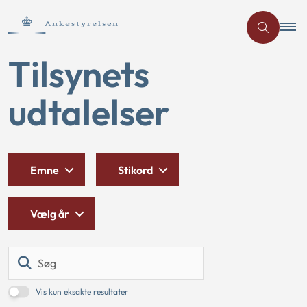
Tilsynets
udtalelser
Emne
Stikord
Vælg år
Søg
Vis kun eksakte resultater