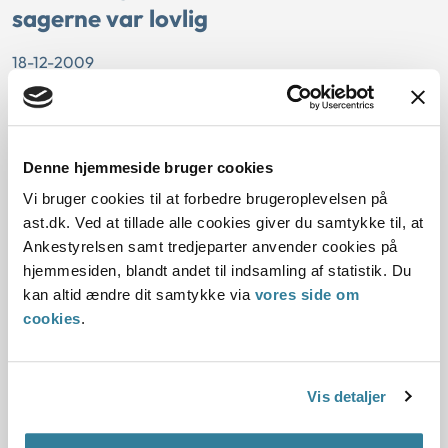
sagerne var lovlig
18-12-2009
Statsforvaltningen Nordjylland
Sektorlovgivningen
Social og beskæftigelse
Serviceloven
Sagsbehandlingsfrister
Saglighed
Retssikkerhedsloven
Denne hjemmeside bruger cookies
En kommune havde besluttet at forlænge
Vi bruger cookies til at forbedre brugeroplevelsen på
sagsbehandlingstiden for behandling af ansøgninger om
ast.dk. Ved at tillade alle cookies giver du samtykke til, at
støtte til køb af bil efter serviceloven. Samtidig blev det
Ankestyrelsen samt tredjeparter anvender cookies på
besluttet at prioritere førstegangsansøgninger fremfor
hjemmesiden, blandt andet til indsamling af statistik. Du
genansøgninger. Kommunen havde truffet beslutningerne
kan altid ændre dit samtykke via
vores side om
som led i at realisere en tidligere vedtaget besparelse.
cookies
.
Besparelsen indebar, at kommune...
Styrelsesvedtægt
Vis detaljer
17-12-2009