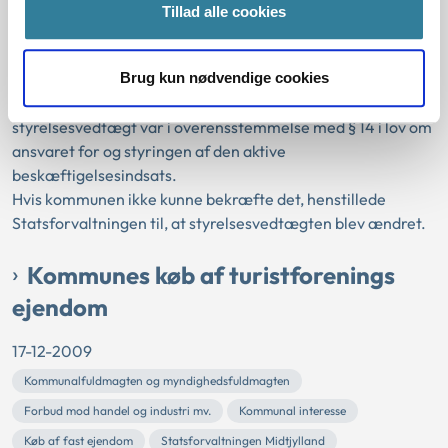
Tillad alle cookies
Statsforvaltningen Midtjylland
Kommunalbestyrelsen og dens udvalg
Styrelsesvedtægt
Brug kun nødvendige cookies
Statsforvaltningen Midtjylland bad Norddjurs Kommune om
at bekræfte, at en bestemmelse i kommunens
styrelsesvedtægt var i overensstemmelse med § 14 i lov om
ansvaret for og styringen af den aktive
beskæftigelsesindsats.
Hvis kommunen ikke kunne bekræfte det, henstillede
Statsforvaltningen til, at styrelsesvedtægten blev ændret.
Kommunes køb af turistforenings
ejendom
17-12-2009
Kommunalfuldmagten og myndighedsfuldmagten
Forbud mod handel og industri mv.
Kommunal interesse
Køb af fast ejendom
Statsforvaltningen Midtjylland