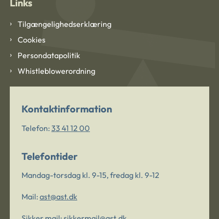
Links
Tilgængelighedserklæring
Cookies
Persondatapolitik
Whistleblowerordning
Kontaktinformation
Telefon:
33 41 12 00
Telefontider
Mandag-torsdag kl. 9-15, fredag kl. 9-12
Mail:
ast@ast.dk
Sikker mail:
sikkermail@ast.dk