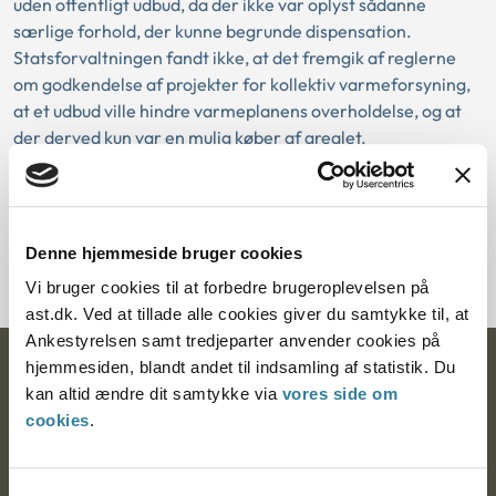
uden offentligt udbud, da der ikke var oplyst sådanne
særlige forhold, der kunne begrunde dispensation.
Statsforvaltningen fandt ikke, at det fremgik af reglerne
om godkendelse af projekter for kollektiv varmeforsyning,
at et udbud ville hindre varmeplanens overholdelse, og at
der derved kun var en mulig køber af arealet.
Download PDF
Denne hjemmeside bruger cookies
Vi bruger cookies til at forbedre brugeroplevelsen på
ast.dk. Ved at tillade alle cookies giver du samtykke til, at
Ankestyrelsen samt tredjeparter anvender cookies på
hjemmesiden, blandt andet til indsamling af statistik. Du
Ankestyrelsen
kan altid ændre dit samtykke via
vores side om
cookies
.
Postadresse:
Nytorv 7, 2. sal