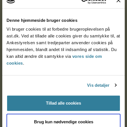
Ankestyrelsen
Postadresse:
Denne hjemmeside bruger cookies
Vi bruger cookies til at forbedre brugeroplevelsen på
Nytorv 7, 2. sal
ast.dk. Ved at tillade alle cookies giver du samtykke til, at
9000 Aalborg
Ankestyrelsen samt tredjeparter anvender cookies på
hjemmesiden, blandt andet til indsamling af statistik. Du
kan altid ændre dit samtykke via
vores side om
Ankestyrelsen Aalborg
cookies
.
Ankestyrelsen København
Vis detaljer
EAN: 57 98 000 35 48 21
Tillad alle cookies
CVR: 1007 4002
Brug kun nødvendige cookies