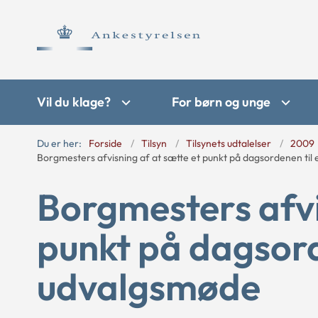
Vil du klage?
For børn og unge
Du er her:
Forside
Tilsyn
Tilsynets udtalelser
2009
Borgmesters afvisning af at sætte et punkt på dagsordenen til
Borgmesters afvi
punkt på dagsord
udvalgsmøde