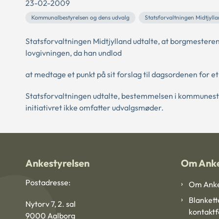
23-02-2009
Kommunalbestyrelsen og dens udvalg
Statsforvaltningen Midtjyll
Statsforvaltningen Midtjylland udtalte, at borgmestere
lovgivningen, da han undlod
at medtage et punkt på sit forslag til dagsordenen for 
Statsforvaltningen udtalte, bestemmelsen i kommunest
initiativret ikke omfatter udvalgsmøder.
Ankestyrelsen
Om Anke
Postadresse:
Om Anke
Blankett
Nytorv 7, 2. sal
kontakt
9000 Aalborg