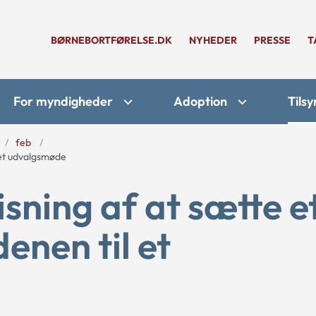
BØRNEBORTFØRELSE.DK
NYHEDER
PRESSE
T
For myndigheder
Adoption
Tilsy
feb
 et udvalgsmøde
sning af at sætte e
enen til et