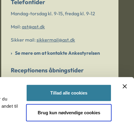
Telefontider
Mandag-torsdag kl. 9-15, fredag kl. 9-12
Mail:
ast@ast.dk
Sikker mail:
sikkermail@ast.dk
Se mere om at kontakte Ankestyrelsen
Receptionens åbningstider
Mandag-torsdag kl. 9-15, fredag kl. 9-13
Tillad alle cookies
r du
Er du bekymret for et barn/en ung?
andet til
Brug kun nødvendige cookies