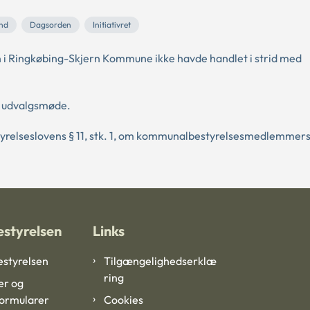
and
Dagsorden
Initiativret
n i Ringkøbing-Skjern Kommune ikke havde handlet i strid med
et udvalgsmøde.
yrelseslovens § 11, stk. 1, om kommunalbestyrelsesmedlemmer
styrelsen
Links
styrelsen
Tilgængelighedserklæ
ring
er og
formularer
Cookies