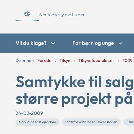
Vil du klage?
For børn og unge
Du er her:
Forside
Tilsyn
Tilsynets udtalelser
2009
Samtykke til salg 
større projekt på
24-02-2009
Udbud af fast ejendom
Statsforvaltningen Hovedstaden
Stør