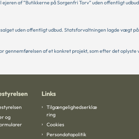
jeren af ”Butikkerne på Sorgenfri Torv” uden offentligt udbud
alget uden offentligt udbud. Statsforvaltningen lagde vægt på
or gennemførelsen af et konkret projekt, som efter det oplyste v
styrelsen
Links
styrelsen
Tilgængelighedserklæ
ring
er og
formularer
Cookies
Persondatapolitik