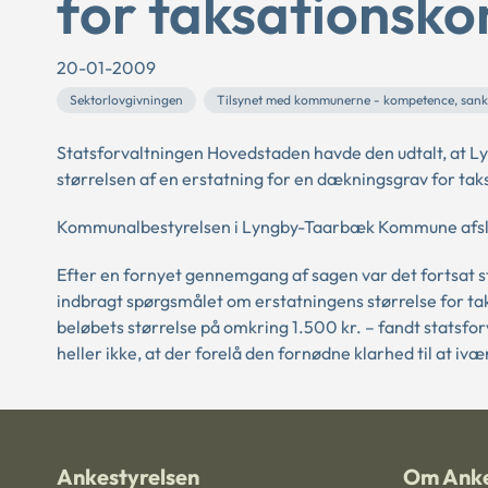
for taksationsk
20-01-2009
Sektorlovgivningen
Tilsynet med kommunerne - kompetence, sank
Statsforvaltningen Hovedstaden havde den udtalt, at L
størrelsen af en erstatning for en dækningsgrav for t
Kommunalbestyrelsen i Lyngby-Taarbæk Kommune afslog
Efter en fornyet gennemgang af sagen var det fortsat
indbragt spørgsmålet om erstatningens størrelse for t
beløbets størrelse på omkring 1.500 kr. – fandt statsfor
heller ikke, at der forelå den fornødne klarhed til at iv
Ankestyrelsen
Om Anke