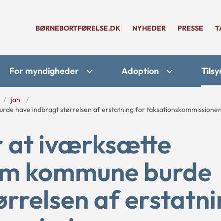
BØRNEBORTFØRELSE.DK
NYHEDER
PRESSE
T
For myndigheder
Adoption
Tilsy
jan
urde have indbragt størrelsen af erstatning for taksationskommissione
r at iværksætte
vom kommune burde
ørrelsen af erstatn