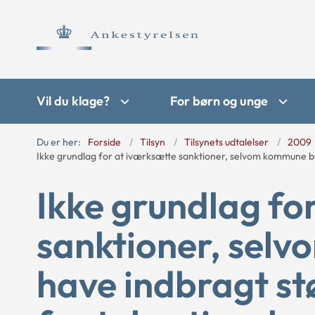
Vil du klage?
For børn og unge
Du er her:
Forside
Tilsyn
Tilsynets udtalelser
2009
Ikke grundlag for at iværksætte sanktioner, selvom kommune b
Ikke grundlag fo
sanktioner, sel
have indbragt st