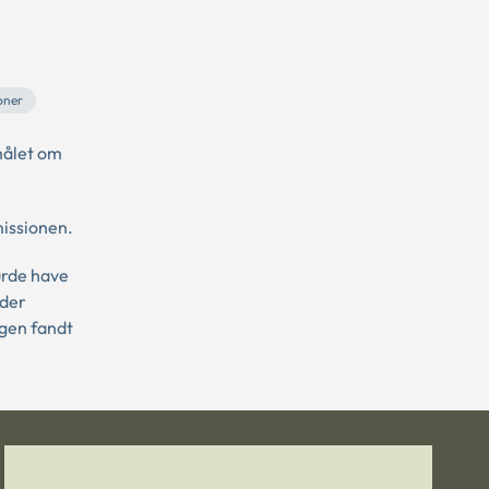
oner
målet om
issionen.
urde have
nder
ngen fandt