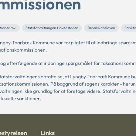
ommissionen
tioner mv.
Statsforvaltningen Hovedstaden
Beredskabsloven
Sankti
yngby-Taarbæk Kommune var forpligtet til at indbringe spørgs
aksationskommissionen.
 efterfølgende at indbringe spørgsmålet for taksationskomm
 statsforvaltningens opfattelse, at Lyngby-Taarbæk Kommune b
aksationskommissionen. På baggrund af sagens karakter - heru
valtningen ikke grundlag for at foretage videre. Statsforvaltni
ærksætte sanktioner.
styrelsen
Links