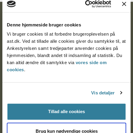
Ankestyrelsen
Denne hjemmeside bruger cookies
Postadresse:
Vi bruger cookies til at forbedre brugeroplevelsen på
Nytorv 7, 2. sal
ast.dk. Ved at tillade alle cookies giver du samtykke til, at
9000 Aalborg
Ankestyrelsen samt tredjeparter anvender cookies på
hjemmesiden, blandt andet til indsamling af statistik. Du
kan altid ændre dit samtykke via
vores side om
cookies
.
Ankestyrelsen Aalborg
Ankestyrelsen København
Vis detaljer
EAN: 57 98 000 35 48 21
Tillad alle cookies
CVR: 1007 4002
Brug kun nødvendige cookies