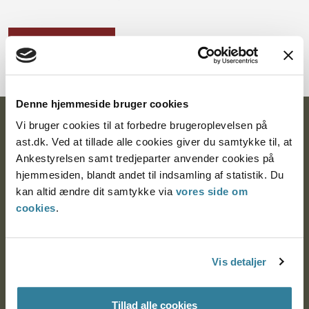
Download PDF
Denne hjemmeside bruger cookies
Ankestyrelsen
Vi bruger cookies til at forbedre brugeroplevelsen på
ast.dk. Ved at tillade alle cookies giver du samtykke til, at
Postadresse:
Ankestyrelsen samt tredjeparter anvender cookies på
hjemmesiden, blandt andet til indsamling af statistik. Du
Nytorv 7, 2. sal
kan altid ændre dit samtykke via
vores side om
9000 Aalborg
cookies
.
Ankestyrelsen Aalborg
Vis detaljer
Ankestyrelsen København
Tillad alle cookies