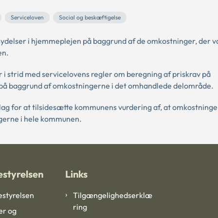
Serviceloven
Social og beskæftigelse
ydelser i hjemmeplejen på baggrund af de omkostninger, der v
en.
r i strid med servicelovens regler om beregning af priskrav på
 på baggrund af omkostningerne i det omhandlede delområde.
lag for at tilsidesætte kommunens vurdering af, at omkostninge
gerne i hele kommunen.
styrelsen
Links
styrelsen
Tilgængelighedserklæ
ring
er og