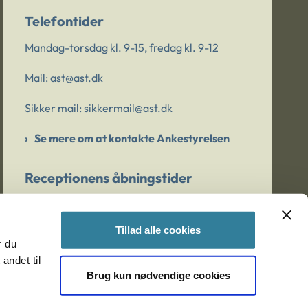
Telefontider
Mandag-torsdag kl. 9-15, fredag kl. 9-12
Mail:
ast@ast.dk
Sikker mail:
sikkermail@ast.dk
Se mere om at kontakte Ankestyrelsen
Receptionens åbningstider
Mandag-torsdag kl. 9-15, fredag kl. 9-13
Tillad alle cookies
r du
Er du bekymret for et barn/en ung?
andet til
Brug kun nødvendige cookies