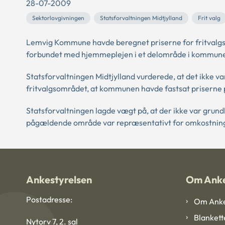
28-07-2009
Sektorlovgivningen
Statsforvaltningen Midtjylland
Frit valg
Lemvig Kommune havde beregnet priserne for fritvalgs
forbundet med hjemmeplejen i et delområde i kommun
Statsforvaltningen Midtjylland vurderede, at det ikke va
fritvalgsområdet, at kommunen havde fastsat priserne
Statsforvaltningen lagde vægt på, at der ikke var grund
pågældende område var repræsentativt for omkostnin
Ankestyrelsen
Om Anke
Postadresse:
Om Anke
Blankett
Nytorv 7, 2. sal