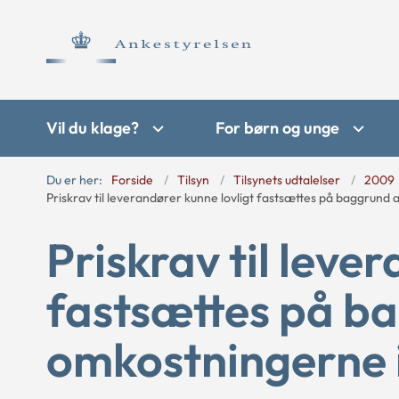
Vil du klage?
For børn og unge
Du er her:
Forside
Tilsyn
Tilsynets udtalelser
2009
Priskrav til leverandører kunne lovligt fastsættes på baggrund
Priskrav til leve
fastsættes på b
omkostningerne 