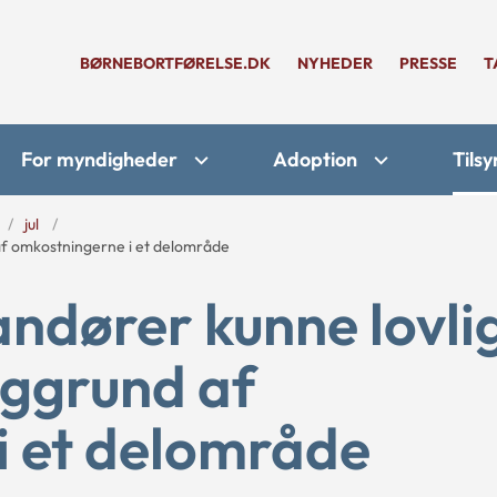
BØRNEBORTFØRELSE.DK
NYHEDER
PRESSE
T
For myndigheder
Adoption
Tilsy
jul
 af omkostningerne i et delområde
randører kunne lovli
aggrund af
i et delområde