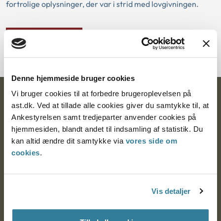
fortrolige oplysninger, der var i strid med lovgivningen.
Download PDF
Denne hjemmeside bruger cookies
Vi bruger cookies til at forbedre brugeroplevelsen på
Ankestyrelsen
ast.dk. Ved at tillade alle cookies giver du samtykke til, at
Ankestyrelsen samt tredjeparter anvender cookies på
Postadresse:
hjemmesiden, blandt andet til indsamling af statistik. Du
Nytorv 7, 2. sal
kan altid ændre dit samtykke via
vores side om
9000 Aalborg
cookies
.
Ankestyrelsen Aalborg
Vis detaljer
Ankestyrelsen København