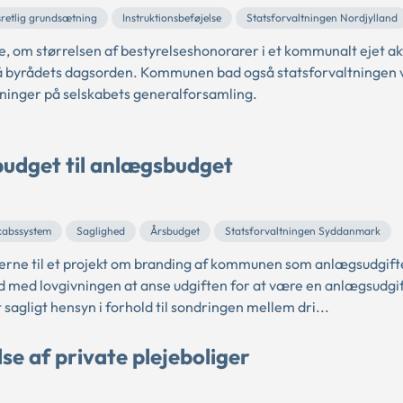
sretlig grundsætning
Instruktionsbeføjelse
Statsforvaltningen Nordjylland
 om størrelsen af bestyrelseshonorarer i et kommunalt ejet ak
å byrådets dagsorden. Kommunen bad også statsforvaltningen 
ninger på selskabets generalforsamling.
sbudget til anlægsbudget
kabssystem
Saglighed
Årsbudget
Statsforvaltningen Syddanmark
erne til et projekt om branding af kommunen som anlægsudgift
id med lovgivningen at anse udgiften for at være en anlægsudgif
 sagligt hensyn i forhold til sondringen mellem dri...
lse af private plejeboliger