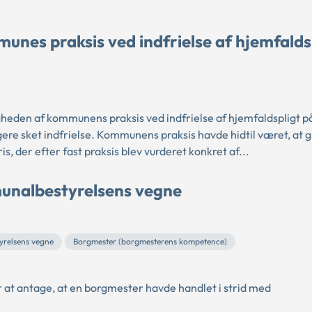
mmunes praksis ved indfrielse af hjemfalds
heden af kommunens praksis ved indfrielse af hjemfaldspligt p
re sket indfrielse. Kommunens praksis havde hidtil været, at 
s, der efter fast praksis blev vurderet konkret af...
unalbestyrelsens vegne
yrelsens vegne
Borgmester (borgmesterens kompetence)
 at antage, at en borgmester havde handlet i strid med