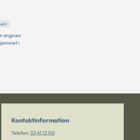
mark
en angiven
hjemmet i
Kontaktinformation
Telefon:
33 41 12 00