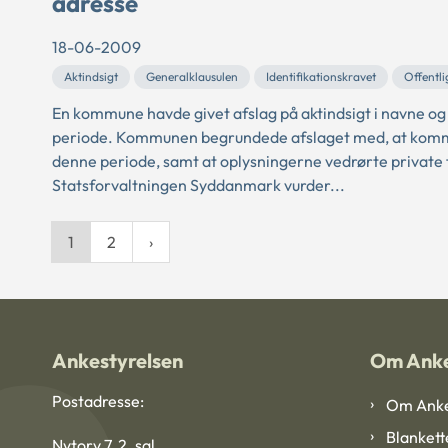
adresse
18-06-2009
Aktindsigt
Generalklausulen
Identifikationskravet
Offentl
En kommune havde givet afslag på aktindsigt i navne og
periode. Kommunen begrundede afslaget med, at kommune
denne periode, samt at oplysningerne vedrørte private 
Statsforvaltningen Syddanmark vurder...
1
2
Ankestyrelsen
Om Anke
Postadresse:
Om Anke
Blankett
Nytorv 7, 2. sal