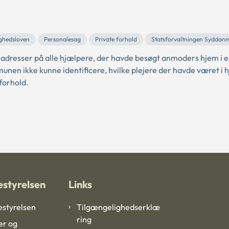
ighedsloven
Personalesag
Private forhold
Statsforvaltningen Syddan
 adresser på alle hjælpere, der havde besøgt anmoders hjem i 
n ikke kunne identificere, hvilke plejere der havde været i 
forhold.
styrelsen
Links
styrelsen
Tilgængelighedserklæ
ring
er og