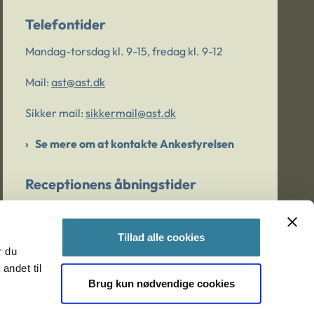
Telefontider
Mandag-torsdag kl. 9-15, fredag kl. 9-12
Mail:
ast@ast.dk
Sikker mail:
sikkermail@ast.dk
Se mere om at kontakte Ankestyrelsen
Receptionens åbningstider
Mandag-torsdag kl. 9-15, fredag kl. 9-13
Tillad alle cookies
r du
Er du bekymret for et barn/en ung?
andet til
Brug kun nødvendige cookies