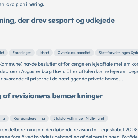
n lokalplan i høring.
ning, der drev søsport og udlejede
iet
Foreninger
Idræt
Overskudskapacitet
Statsforvaltningen Sy
Kommune) havde besluttet at forlænge en lejeaftale mellem 
debroer i Augustenborg Havn. Efter aftalen kunne lejeren i be
er svarende til priserne i de nærliggende private havne...
 af revisionens bemærkninger
ing
Revisionsberetning
Statsforvaltningen Midtjylland
en delberetning om den løbende revision for regnskabet 2008
ne forelå ved byrådets behandling af delberetningen. Byrådet