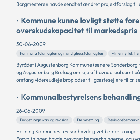
Borgmesteren havde sendt et ændret projektforslag til e
Kommune kunne lovligt støtte fore
overskudskapacitet til markedspris
30-06-2009
Kommunalfuldmagten og myndighedsfuldmagten
Almennyttekriter
Byrådet i Augustenborg Kommune (senere Sønderborg 
og Augustenborg Brolaug om leje af havneareal samt bå
omfang videreudleje bropladser til gæstesejlere til pris
Kommunalbestyrelsens behandling
26-06-2009
Budget, regnskab og revision
Delberetning
Revisionsbemærkn
Herning Kommunes revisor havde givet bemærkninger i 
Forvaltningen havde besvaret bemærkningerne, og svare