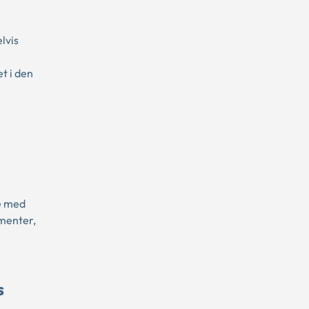
lvis
t i den
e med
menter,
s