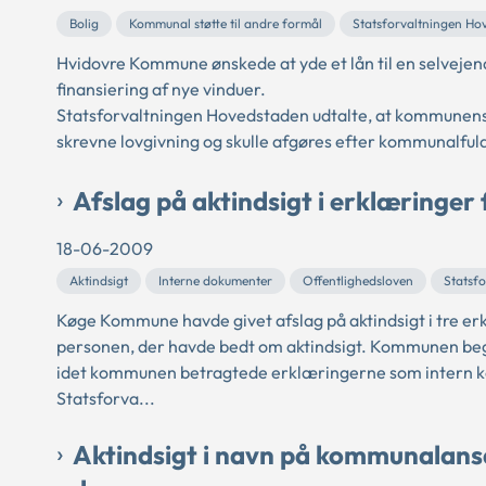
Bolig
Kommunal støtte til andre formål
Statsforvaltningen Ho
Hvidovre Kommune ønskede at yde et lån til en selvejende 
finansiering af nye vinduer.
Statsforvaltningen Hovedstaden udtalte, at kommunens mu
skrevne lovgivning og skulle afgøres efter kommunalful
Afslag på aktindsigt i erklæringer 
18-06-2009
Aktindsigt
Interne dokumenter
Offentlighedsloven
Statsf
Køge Kommune havde givet afslag på aktindsigt i tre e
personen, der havde bedt om aktindsigt. Kommunen beg
idet kommunen betragtede erklæringerne som intern k
Statsforva...
Aktindsigt i navn på kommunalansat