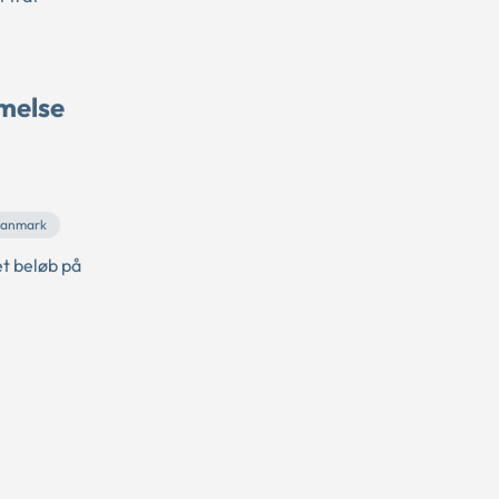
melse
ddanmark
et beløb på