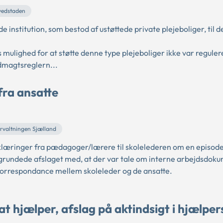
vedstaden
institution, som bestod af ustøttede private plejeboliger, til de
lighed for at støtte denne type plejeboliger ikke var regulere
dmagtsreglern...
fra ansatte
orvaltningen Sjælland
rklæringer fra pædagoger/lærere til skolelederen om en episod
rundede afslaget med, at der var tale om interne arbejdsdoku
orrespondance mellem skoleleder og de ansatte.
 hjælper, afslag på aktindsigt i hjælper