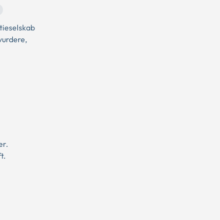
tieselskab
vurdere,
er.
t.