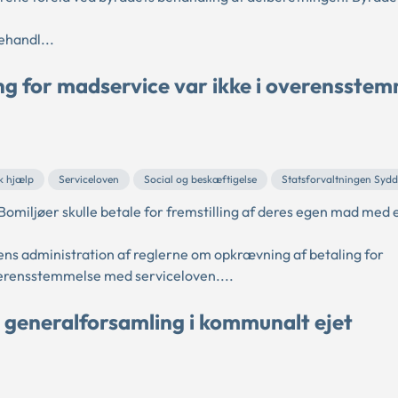
ehandl...
 for madservice var ikke i overensstem
k hjælp
Serviceloven
Social og beskæftigelse
Statsforvaltningen Sy
omiljøer skulle betale for fremstilling af deres egen mad med 
s administration af reglerne om opkrævning af betaling for
verensstemmelse med serviceloven....
å generalforsamling i kommunalt ejet