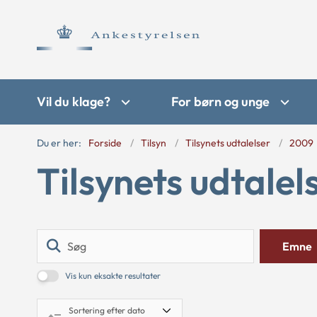
Vil du klage?
For børn og unge
Du er her:
Forside
Tilsyn
Tilsynets udtalelser
2009
Tilsynets udtalel
Søg
Emne
Vis kun eksakte resultater