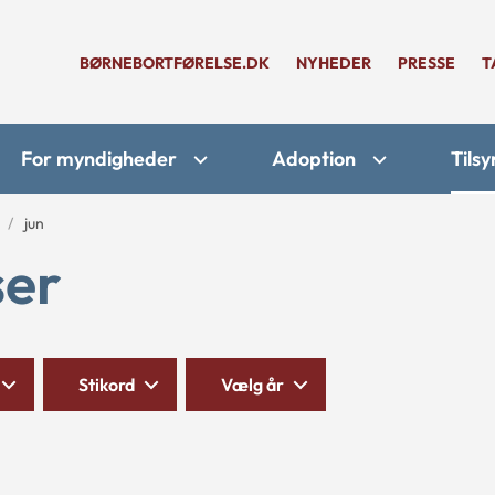
BØRNEBORTFØRELSE.DK
NYHEDER
PRESSE
T
For myndigheder
Adoption
Tilsy
jun
ser
Stikord
Vælg år