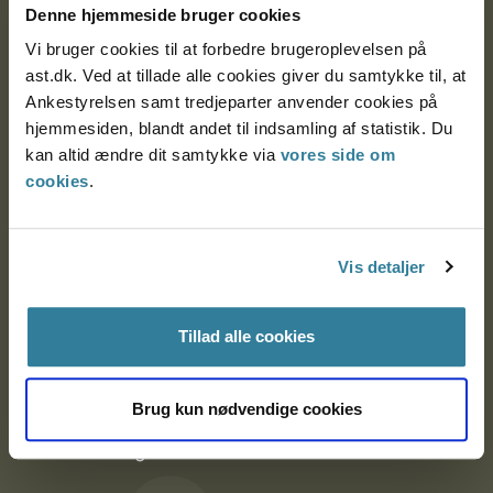
Denne hjemmeside bruger cookies
9000 Aalborg
Vi bruger cookies til at forbedre brugeroplevelsen på
ast.dk. Ved at tillade alle cookies giver du samtykke til, at
Ankestyrelsen samt tredjeparter anvender cookies på
Ankestyrelsen Aalborg
hjemmesiden, blandt andet til indsamling af statistik. Du
kan altid ændre dit samtykke via
vores side om
Ankestyrelsen København
cookies
.
EAN: 57 98 000 35 48 21
Vis detaljer
CVR: 1007 4002
Tillad alle cookies
Om Ankestyrelsen
Brug kun nødvendige cookies
Om Ankestyrelsen
Blanketter og kontaktformularer