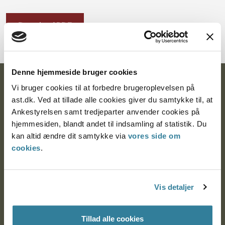
Download PDF
Denne hjemmeside bruger cookies
Ankestyrelsen
Vi bruger cookies til at forbedre brugeroplevelsen på
ast.dk. Ved at tillade alle cookies giver du samtykke til, at
Postadresse:
Ankestyrelsen samt tredjeparter anvender cookies på
hjemmesiden, blandt andet til indsamling af statistik. Du
Nytorv 7, 2. sal
kan altid ændre dit samtykke via
vores side om
9000 Aalborg
cookies
.
Ankestyrelsen Aalborg
Vis detaljer
Ankestyrelsen København
Tillad alle cookies