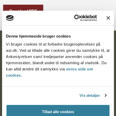
Download PDF
Denne hjemmeside bruger cookies
Ankestyrelsen
Vi bruger cookies til at forbedre brugeroplevelsen på
ast.dk. Ved at tillade alle cookies giver du samtykke til, at
Postadresse:
Ankestyrelsen samt tredjeparter anvender cookies på
hjemmesiden, blandt andet til indsamling af statistik. Du
Nytorv 7, 2. sal
kan altid ændre dit samtykke via
vores side om
9000 Aalborg
cookies
.
Ankestyrelsen Aalborg
Vis detaljer
Ankestyrelsen København
Tillad alle cookies