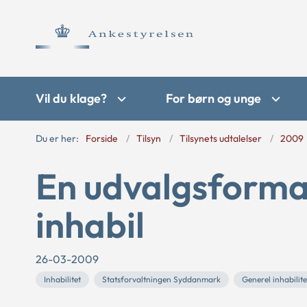
Vil du klage?
For børn og unge
Du er her:
Forside
Tilsyn
Tilsynets udtalelser
2009
En udvalgsforman
inhabil
26-03-2009
Inhabilitet
Statsforvaltningen Syddanmark
Generel inhabilite