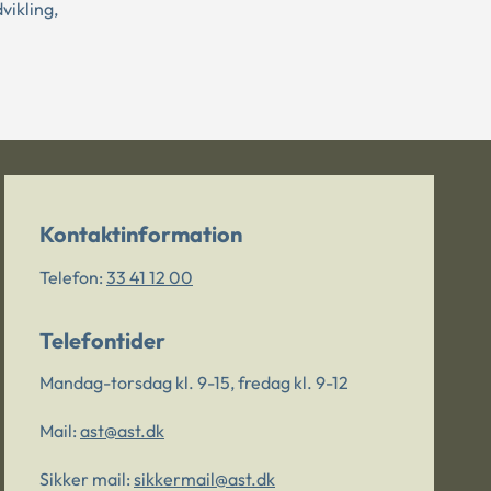
ikling,
Kontaktinformation
Telefon:
33 41 12 00
Telefontider
Mandag-torsdag kl. 9-15, fredag kl. 9-12
Mail:
ast@ast.dk
Sikker mail:
sikkermail@ast.dk