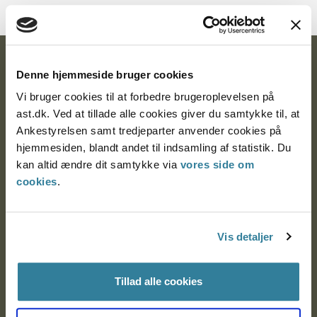
Ankestyrelsen
Denne hjemmeside bruger cookies
Postadresse:
Vi bruger cookies til at forbedre brugeroplevelsen på
ast.dk. Ved at tillade alle cookies giver du samtykke til, at
Nytorv 7, 2. sal
Ankestyrelsen samt tredjeparter anvender cookies på
9000 Aalborg
hjemmesiden, blandt andet til indsamling af statistik. Du
kan altid ændre dit samtykke via
vores side om
cookies
.
Ankestyrelsen Aalborg
Vis detaljer
Ankestyrelsen København
Tillad alle cookies
EAN: 57 98 000 35 48 21
CVR: 1007 4002