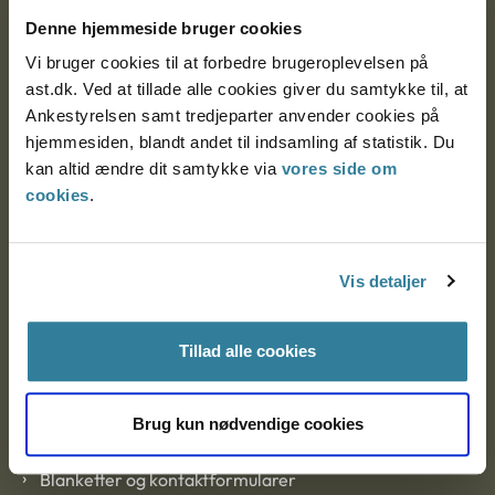
Nytorv 7, 2. sal
Denne hjemmeside bruger cookies
9000 Aalborg
Vi bruger cookies til at forbedre brugeroplevelsen på
ast.dk. Ved at tillade alle cookies giver du samtykke til, at
Ankestyrelsen samt tredjeparter anvender cookies på
Ankestyrelsen Aalborg
hjemmesiden, blandt andet til indsamling af statistik. Du
kan altid ændre dit samtykke via
vores side om
cookies
.
Ankestyrelsen København
Vis detaljer
EAN: 57 98 000 35 48 21
CVR: 1007 4002
Tillad alle cookies
Om Ankestyrelsen
Brug kun nødvendige cookies
Om Ankestyrelsen
Blanketter og kontaktformularer