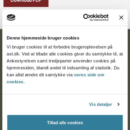
Download PDF
Denne hjemmeside bruger cookies
Ankestyrelsen
Vi bruger cookies til at forbedre brugeroplevelsen på
Postadresse:
ast.dk. Ved at tillade alle cookies giver du samtykke til, at
Ankestyrelsen samt tredjeparter anvender cookies på
Nytorv 7, 2. sal
hjemmesiden, blandt andet til indsamling af statistik. Du
9000 Aalborg
kan altid ændre dit samtykke via
vores side om
cookies
.
Ankestyrelsen Aalborg
Vis detaljer
Ankestyrelsen København
Tillad alle cookies