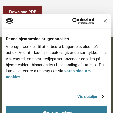
Download PDF
Denne hjemmeside bruger cookies
Vi bruger cookies til at forbedre brugeroplevelsen på
Ankestyrelsen
ast.dk. Ved at tillade alle cookies giver du samtykke til, at
Postadresse:
Ankestyrelsen samt tredjeparter anvender cookies på
hjemmesiden, blandt andet til indsamling af statistik. Du
Nytorv 7, 2. sal
kan altid ændre dit samtykke via
vores side om
9000 Aalborg
cookies
.
Ankestyrelsen Aalborg
Vis detaljer
Ankestyrelsen København
Tillad alle cookies