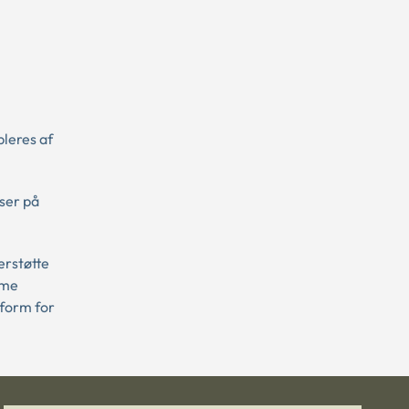
pleres af
ser på
erstøtte
mme
form for