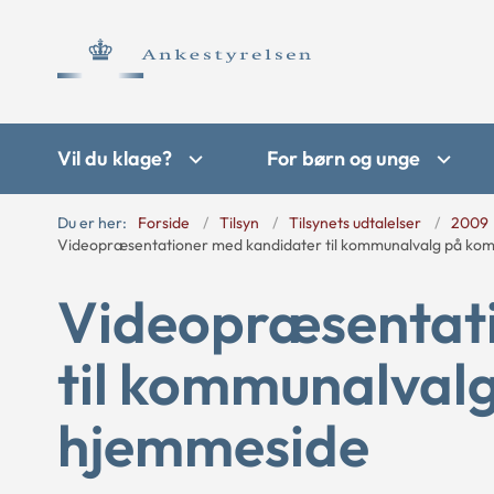
Vil du klage?
For børn og unge
Du er her:
Forside
Tilsyn
Tilsynets udtalelser
2009
Videopræsentationer med kandidater til kommunalvalg på k
Videopræsentat
til kommunalva
hjemmeside