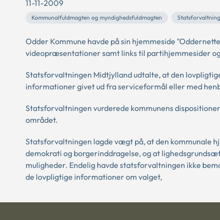
11-11-2009
Kommunalfuldmagten og myndighedsfuldmagten
Statsforvaltnin
Odder Kommune havde på sin hjemmeside "Oddernettet.d
videopræsentationer samt links til partihjemmesider og
Statsforvaltningen Midtjylland udtalte, at den lovpligti
informationer givet ud fra serviceformål eller med hen
Statsforvaltningen vurderede kommunens dispositioner l
området.
Statsforvaltningen lagde vægt på, at den kommunale hj
demokrati og borgerinddragelse, og at lighedsgrundsætn
muligheder. Endelig havde statsforvaltningen ikke be
de lovpligtige informationer om valget,