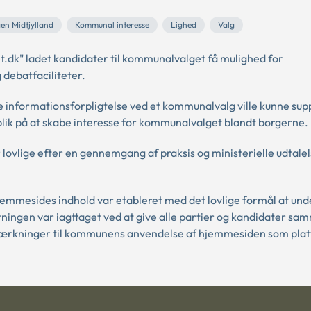
gen Midtjylland
Kommunal interesse
Lighed
Valg
k" ladet kandidater til kommunalvalget få mulighed for
 debatfaciliteter.
ge informationsforpligtelse ved et kommunalvalg ville kunne sup
blik på at skabe interesse for kommunalvalget blandt borgerne.
ovlige efter en gennemgang af praksis og ministerielle udtalel
emmesides indhold var etableret med det lovlige formål at und
ingen var iagttaget ved at give alle partier og kandidater sa
mærkninger til kommunens anvendelse af hjemmesiden som plat