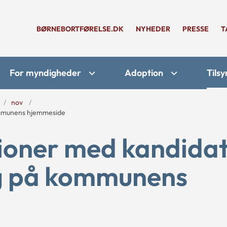
BØRNEBORTFØRELSE.DK
NYHEDER
PRESSE
T
For myndigheder
Adoption
Tilsy
nov
ommunens hjemmeside
ioner med kandida
lg på kommunens