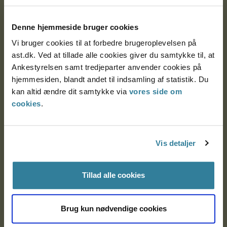
Postadresse:
Denne hjemmeside bruger cookies
Nytorv 7, 2. sal
Vi bruger cookies til at forbedre brugeroplevelsen på
9000 Aalborg
ast.dk. Ved at tillade alle cookies giver du samtykke til, at
Ankestyrelsen samt tredjeparter anvender cookies på
hjemmesiden, blandt andet til indsamling af statistik. Du
Ankestyrelsen Aalborg
kan altid ændre dit samtykke via
vores side om
cookies
.
Ankestyrelsen København
Vis detaljer
EAN: 57 98 000 35 48 21
CVR: 1007 4002
Tillad alle cookies
Om Ankestyrelsen
Brug kun nødvendige cookies