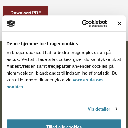
Download PDF
Denne hjemmeside bruger cookies
Vi bruger cookies til at forbedre brugeroplevelsen på
Ankestyrelsen
ast.dk. Ved at tillade alle cookies giver du samtykke til, at
Postadresse:
Ankestyrelsen samt tredjeparter anvender cookies på
hjemmesiden, blandt andet til indsamling af statistik. Du
Nytorv 7, 2. sal
kan altid ændre dit samtykke via
vores side om
9000 Aalborg
cookies
.
Ankestyrelsen Aalborg
Vis detaljer
Ankestyrelsen København
Tillad alle cookies