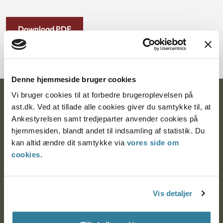
Download PDF
Denne hjemmeside bruger cookies
Vi bruger cookies til at forbedre brugeroplevelsen på
Ankestyrelsen
ast.dk. Ved at tillade alle cookies giver du samtykke til, at
Ankestyrelsen samt tredjeparter anvender cookies på
Postadresse:
hjemmesiden, blandt andet til indsamling af statistik. Du
Nytorv 7, 2. sal
kan altid ændre dit samtykke via
vores side om
9000 Aalborg
cookies
.
Ankestyrelsen Aalborg
Vis detaljer
Ankestyrelsen København