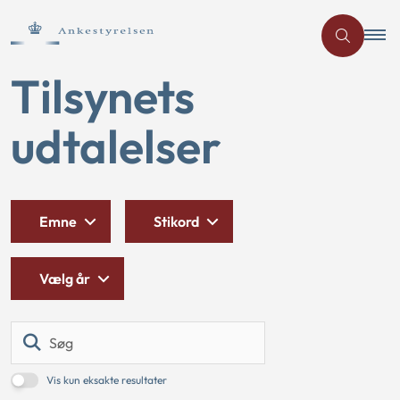
Tilsynets
udtalelser
Emne
Stikord
Vælg år
Søg
Vis kun eksakte resultater