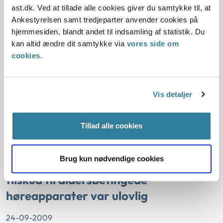
ast.dk. Ved at tillade alle cookies giver du samtykke til, at
24-09-2009
Ankestyrelsen samt tredjeparter anvender cookies på
hjemmesiden, blandt andet til indsamling af statistik. Du
Sektorlovgivningen
Affaldslovgivning
Gebyr
kan altid ændre dit samtykke via
vores side om
Miljøbeskyttelse
Miljølovgivning
Statsforvaltningen Hovedstaden
cookies
.
Frederikssund Kommune havde nægtet en borger adgang
til genbrugspladsen, fordi den samlede vægt på hans bil og
trailer var over den i ordensreglementet tilladte totalvægt.
Vis detaljer
Statsforvaltningen Hovedstaden vurderede, at
Frederikssund Kommune ikke havde handlet ulovligt ved at
nægte borgeren adgang til genbrugspladsen med den
Tillad alle cookies
begrundelse. Det var hel...
Brug kun nødvendige cookies
Kommunens praksis om ikke at give
tilskud til aldersbetingede
høreapparater var ulovlig
24-09-2009