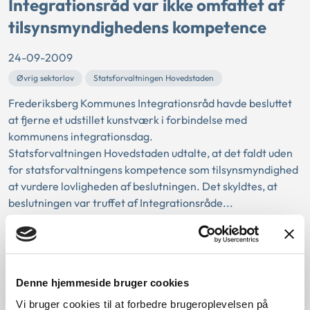
Integrationsråd var ikke omfattet af
tilsynsmyndighedens kompetence
24-09-2009
Øvrig sektorlov
Statsforvaltningen Hovedstaden
Frederiksberg Kommunes Integrationsråd havde besluttet
at fjerne et udstillet kunstværk i forbindelse med
kommunens integrationsdag.
Statsforvaltningen Hovedstaden udtalte, at det faldt uden
for statsforvaltningens kompetence som tilsynsmyndighed
at vurdere lovligheden af beslutningen. Det skyldtes, at
beslutningen var truffet af Integrationsråde...
Det var lovligt, at kommunen
opkrævede affaldsgebyr, selvom den
havde nægtet borger adgang til
Denne hjemmeside bruger cookies
genbrugspladsen
Vi bruger cookies til at forbedre brugeroplevelsen på